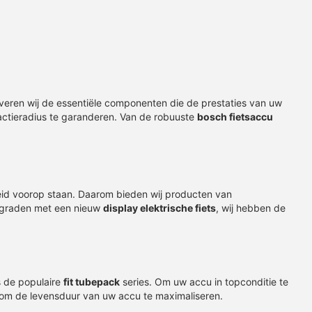
veren wij de essentiële componenten die de prestaties van uw
 actieradius te garanderen. Van de robuuste
bosch fietsaccu
eid voorop staan. Daarom bieden wij producten van
upgraden met een nieuw
display elektrische fiets
, wij hebben de
 Active Line (BDU310)
ls de populaire
fit tubepack
series. Om uw accu in topconditie te
nder Software
om de levensduur van uw accu te maximaliseren.
2139