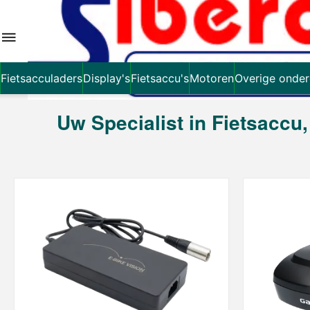
Fietsacculaders
Display's
Fietsaccu's
Motoren
Overige onder
Uw Specialist in Fietsaccu