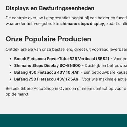
Op voorraad, 10+ direct leverbaar
Op voorraad, 5+ direct
Displays en Besturingseenheden
De controle over uw fietsprestaties begint bij een helder en func
waaronder het veelgebruikte
shimano steps display
, zodat u alt
Onze Populaire Producten
Ontdek enkele van onze bestsellers, direct uit voorraad leverbaar
Bosch
Fietsaccu
PowerTube 625 Verticaal (BES2)
- Voor e
Shimano Steps Display
SC-EN600
- Duidelijk en betrouwba
Bafang 450
Fietsaccu
43V 10.4Ah
- Een betrouwbare keuze
Bafang 750
Fietsaccu
43V 17.5Ah
- Voor wie maximale actie
Bezoek Sibero Accu Shop in Overloon of neem contact op voor d
op de markt.