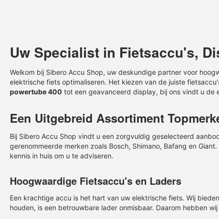
Bosch motoren: De Kracht achter elke R
Uw Specialist in
Fietsaccu
's, D
Welkom bij Sibero Accu Shop, uw deskundige partner voor hoo
elektrische fiets optimaliseren. Het kiezen van de juiste
fietsaccu
powertube 400
tot een geavanceerd display, bij ons vindt u de e
Een Uitgebreid Assortiment Topmerk
Bij Sibero Accu Shop vindt u een zorgvuldig geselecteerd aanb
gerenommeerde merken zoals Bosch, Shimano, Bafang en Giant. O
kennis in huis om u te adviseren.
€
397,67
€
450,87
(Incl 21% BTW)
Hoogwaardige
Fietsaccu
's en Laders
Prijs incl BTW
Prijs incl BTW
Bosch Motor Performance Line CX
Bosch Motor Active Lin
Een krachtige accu is het hart van uw elektrische fiets. Wij bied
(BDU450CX) (BES2)
(BDU350) (BES2)
houden, is een betrouwbare lader onmisbaar. Daarom hebben wij
P1061923
P1061924
CODE:
CODE: