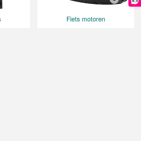
9,5
s
Fiets motoren