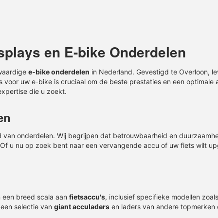
it
isplays en
E-bike Onderdelen
gwaardige
e-bike onderdelen
in Nederland. Gevestigd te Overloon, le
's voor uw e-bike is cruciaal om de beste prestaties en een optimale
xpertise die u zoekt.
en
od van onderdelen. Wij begrijpen dat betrouwbaarheid en duurzaamh
f u nu op zoek bent naar een vervangende accu of uw fiets wilt 
€
384,37
€
357,77
Prijs incl BTW
Prijs incl BTW
e Plus
Bosch Motor Performance Line
Bosch Motor
en een breed scala aan
fietsaccu
's
, inclusief specifieke modellen zoa
(BDU365) (BES2) - Zonder
(BES2) - Zo
 een selectie van
giant acculaders
en laders van andere topmerken 
Software
P1062119
P106
CODE:
CODE: