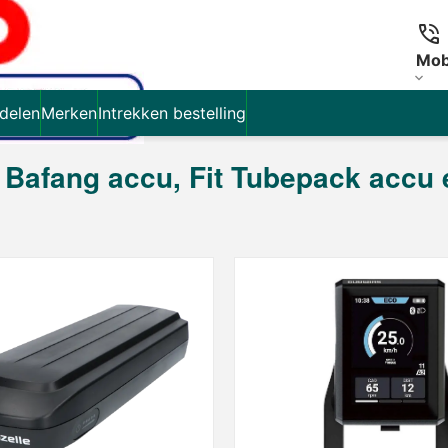
Mob
delen
Merken
Intrekken bestelling
, Bafang accu, Fit Tubepack accu e