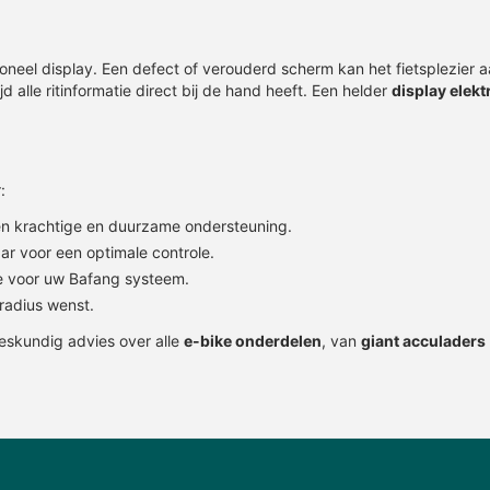
 leverbaar
Op voorraad, 10+ direct leverbaar
Op voorraad
tioneel display. Een defect of verouderd scherm kan het fietsplezier
ijd alle ritinformatie direct bij de hand heeft. Een helder
display elekt
:
en krachtige en duurzame ondersteuning.
ar voor een optimale controle.
 voor uw Bafang systeem.
radius wenst.
eskundig advies over alle
e-bike onderdelen
, van
giant acculaders